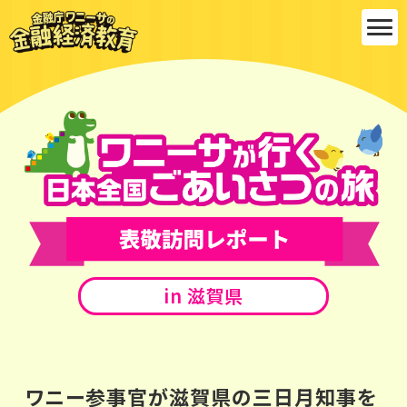
金融庁ワ
ニーサの
金融経済
教育
ワニーサが行く 日本全国ごあいさつの
旅
表敬訪問レポート
in 滋賀県
ワニー参事官が滋賀県の三日月知事を