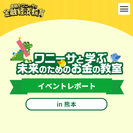
金融庁ワ
ニーサの
金融経済
教育
ワニーサと学ぶ 未来のためのお金の教
室
イベントレポート
in 熊本