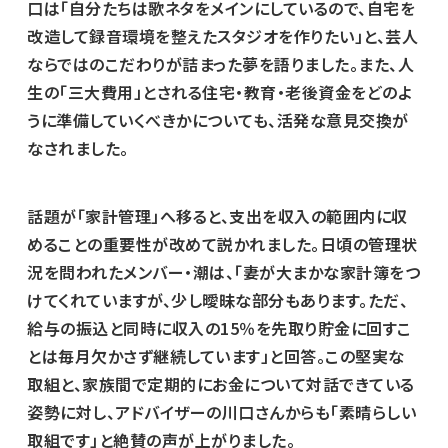
口は「自分たちは歌ネタをメインにしているので、自宅を
改造して録音環境を整えたスタジオを作りたい」と、芸人
ならではのこだわりが詰まった夢を語りました。また、人
生の「三大費用」とされる住宅・教育・老後資金をどのよ
うに準備していくべきかについても、活発な意見交換が
なされました。
話題が「家計管理」へ移ると、支出を収入の範囲内に収
めることの重要性が改めて説かれました。日頃の管理状
況を問われたメンバー・潮は、「妻が大まかな家計簿をつ
けてくれていますが、少し曖昧な部分もあります。ただ、
給与の振込と同時に収入の15％を先取り貯金に回すこ
とは毎月欠かさず継続しています」と回答。この堅実な
取組と、家族間で定期的にお金について対話できている
姿勢に対し、アドバイザーの川口さんからも「素晴らしい
取組です」と絶賛の声が上がりました。