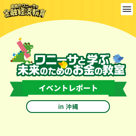
金融庁ワ
ニーサの
金融経済
教育
ワニーサと学ぶ 未来のためのお金の教
室
イベントレポート
in 沖縄