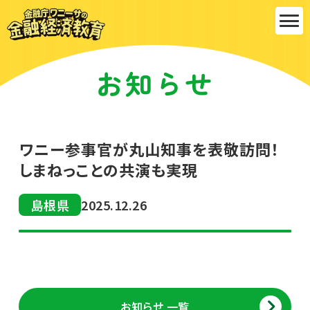
金融庁ワ
お知らせ
ニーサの
金融経済
ワニー参事官が丸山知事を表敬訪問！
しまねっことの共演も実現
教育
島根県
2025.12.26
お知らせ 一覧